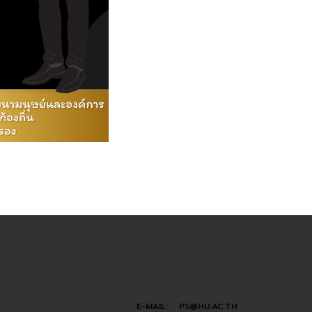
E-MAIL: PS@HU.AC.TH