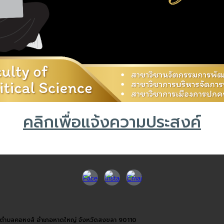
คลิกเพื่อแจ้งความประสงค์
ุ ตำบลคอหงส์ อำเภอหาดใหญ่ จังหวัดสงขลา 90110