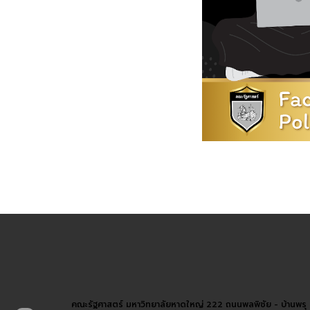
คณะรัฐศาสตร์ มหาวิทยาลัยหาดใหญ่ 222 ถนนพลพิชัย - บ้านพร