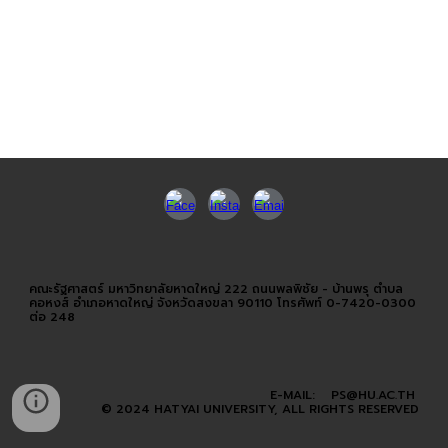
คณะรัฐศาสตร์ มหาวิทยาลัยหาดใหญ่ 222 ถนนพลพิชัย - บ้านพรุ ตำบล
คอหงส์ อำเภอหาดใหญ่ จังหวัดสงขลา 90110 โทรศัพท์ 0-7420-0300
ต่อ 248
E-MAIL: PS@HU.AC.TH
© 2024 HATYAI UNIVERSITY, ALL RIGHTS RESERVED