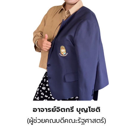
อาจารย์จิตกรี บุญโชติ
(ผู้ช่วยคณบดีคณะรัฐศาสตร์)