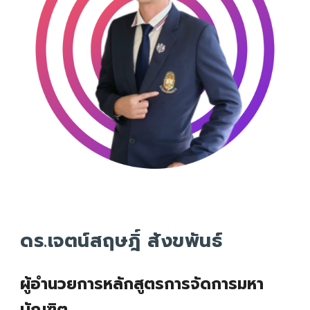
ดร.เจตน์สฤษฎิ์ สังขพันธ์
ผู้อำนวยการหลักสูตรการจัดการมหา
บัณฑิต