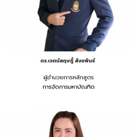
ดร.เจตน์สฤษฎิ์ สังขพันธ์
ผู้อำนวยการหลักสูตร
การจัดการมหาบัณฑิต