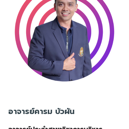
อาจารย์คารม บัวผัน