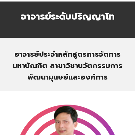
อาจารย์ระดับปริญญา
โท
อาจารย์ประจำหลักสูตรการจัดการ
มหาบั
ณฑิต
สาขาวิชา
นวัตกรรมการ
พัฒนามุนษย์และองค์การ