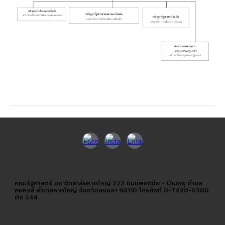
คณะรัฐศาสตร์ มหาวิทยาลัยหาดใหญ่ 222 ถนนพลพิชัย - บ้านพรุ ตำบล
คอหงส์ อำเภอหาดใหญ่ จังหวัดสงขลา 90110 โทรศัพท์ 0-7420-0300
ต่อ 248